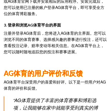
或AG体育官网下载并安装相应的应用程序。安装完成后，
您可以使用已注册的账户登录AG体育平台，即可享受全方
位的体育博彩服务。
3. 登录和浏览AG体育平台的界面
注册并登录AG体育后，您将进入AG体育的主界面。您可以
浏览不同的体育赛事、选择感兴趣的赛事进行投注，还可以
查看投注记录、赔率变动等相关信息。在AG体育平台上，
您可以随时随地追踪您的投注和赛事进展。
AG体育的用户评价和反馈
AG体育平台深受用户的喜爱和好评。以下是一些用户对AG
体育的评价和反馈。
“AG体育提供了丰富的体育赛事和博彩选
项，让我能够在家中就能享受到真实的博