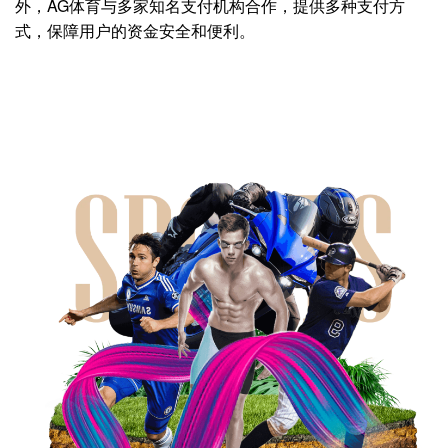
外，AG体育与多家知名支付机构合作，提供多种支付方
式，保障用户的资金安全和便利。