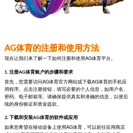
AG体育的注册和使用方法
现在让我们来了解一下如何注册和使用AG体育平台。
1. 注册AG体育账户的步骤和要求
首先，您需要访问AG体育官方网站或下载AG体育的手机应
用程序。点击注册按钮，填写必要的个人信息，如用户名、
密码、电子邮箱等。请确保提供真实和准确的信息，以便后
续的身份验证和资金提款。
2. 下载和安装AG体育的软件或应用
如果您希望在移动设备上使用AG体育，可以前往应用商店