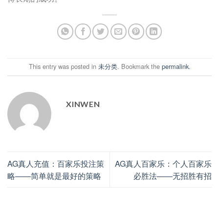
This entry was posted in
未分类
. Bookmark the
permalink
.
XINWEN
AG真人充值：百家乐投注策
AG真人百家乐：个人百家乐
略——简单就是最好的策略
必胜法——无招胜有招